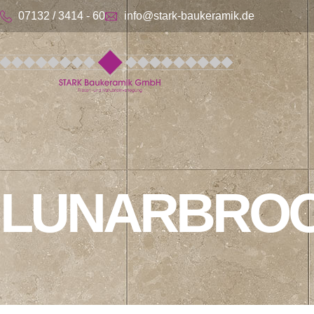
Zum
07132 / 3414 - 60
info@stark-baukeramik.de
Inhalt
springen
LUNARBRO