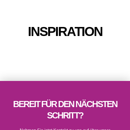
SCHRITT?
Nehmen Sie jetzt Kontakt zu uns auf über unser
Kontaktformular, rufen Sie uns an oder schreiben Sie uns eine
kurze Mail. Wir melden uns in Kürze bei Ihnen zurück und
vereinbaren gerne einen Termin, um Sie ausführlich zu beraten
und Ihre persönliche Lösung zu finden.
KONTAKT AUFNEHMEN